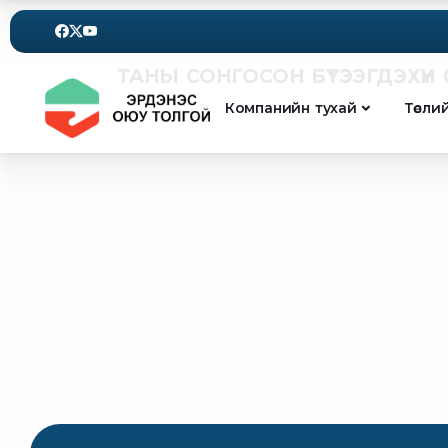
ТАНЫ СОНГОСОН БҮТЭЭГДЭХҮҮН 
Компанийн тухай
Төсли