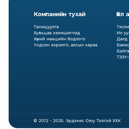
Компанийн тухай
Үйл
Таницуулга
Төсли
Хувьцаа эзэмшигчид
Ил уу
Хүний нөөцийн бодлого
Далд 
Үндсэн зорилго, алсын хараа
Баяжу
Байга
ТЭЗҮ–и
© 2012 - 2025. Эрдэнэс Оюу Толгой ХХК