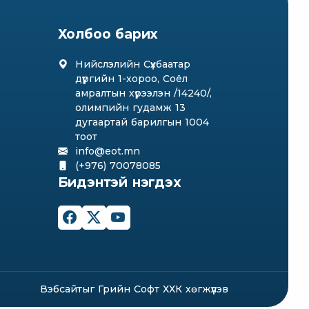
Холбоо барих
Нийслэлийн Сүхбаатар
дүүргийн 1-хороо, Соёл
амралтын хүрээлэн /14240/,
олимпийн гудамж 13
дугаартай барилгын 1004
тоот
info@eot.mn
(+976) 70078085
Бидэнтэй нэгдэх
Вэбсайт
ыг
Грийн Софт ХХК
хөгжүүлэв