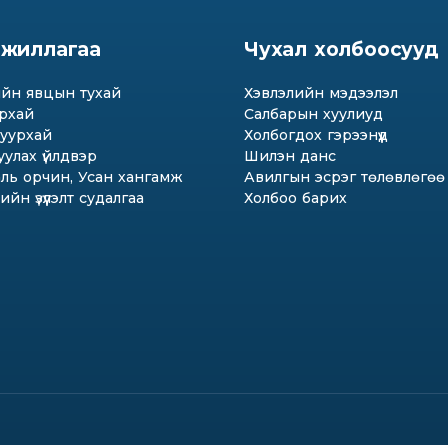
 ажиллагаа
Чухал холбоосууд
йн явцын тухай
Хэвлэлийн мэдээлэл
рхай
Салбарын хуулиуд
уурхай
Холбогдох гэрээнүүд
улах үйлдвэр
Шилэн данс
ль орчин, Усан хангамж
Авилгын эсрэг төлөвлөгөө
йн үзүүлэлт судалгаа
Холбоо барих