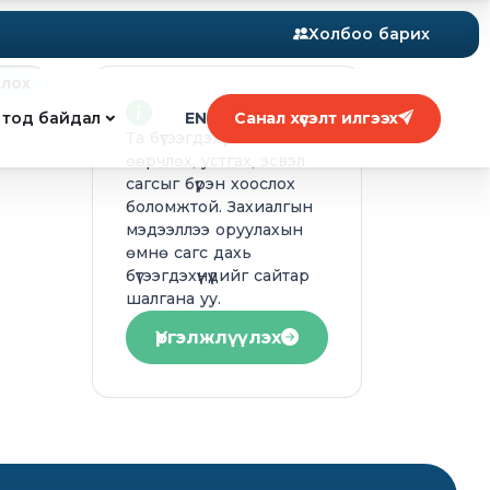
Холбоо барих
слох
 тод байдал
EN
Санал хүсэлт илгээх
Та бүтээгдэхүүний тоог
өөрчлөх, устгах, эсвэл
сагсыг бүрэн хоослох
боломжтой. Захиалгын
мэдээллээ оруулахын
өмнө сагс дахь
бүтээгдэхүүнүүдийг сайтар
шалгана уу.
Үргэлжлүүлэх