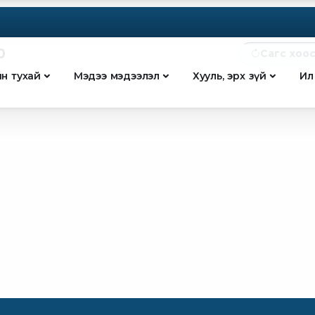
0
Сагс хоо
йн тухай
Мэдээ мэдээлэл
Хууль, эрх зүй
Ил