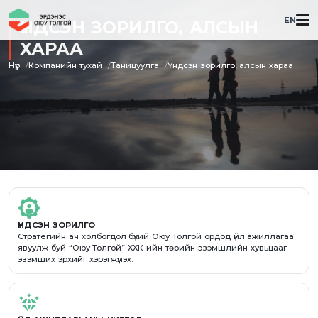
EN
ҮНДСЭН ЗОРИЛГО, АЛСЫН
ХАРАА
Нүүр
Компанийн тухай
Таницуулга
Үндсэн зорилго, алсын хараа
ҮНДСЭН ЗОРИЛГО
Стратегийн ач холбогдол бүхий Оюу Толгой ордод үйл ажиллагаа
явуулж буй “Оюу Толгой” ХХК-ийн төрийн эзэмшлийн хувьцааг
эзэмших эрхийг хэрэгжүүлэх.