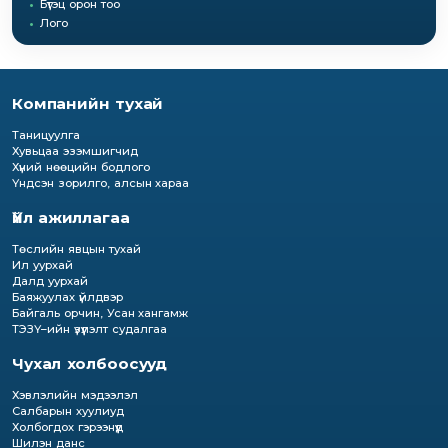
Бүтэц орон тоо
Лого
Компанийн тухай
Таницуулга
Хувьцаа эзэмшигчид
Хүний нөөцийн бодлого
Үндсэн зорилго, алсын хараа
Үйл ажиллагаа
Төслийн явцын тухай
Ил уурхай
Далд уурхай
Баяжуулах үйлдвэр
Байгаль орчин, Усан хангамж
ТЭЗҮ–ийн үзүүлэлт судалгаа
Чухал холбоосууд
Хэвлэлийн мэдээлэл
Салбарын хуулиуд
Холбогдох гэрээнүүд
Шилэн данс