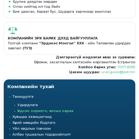
Хуулиа дээдлэн мөрдөх
Олон нийтэд ил тод байх
Бие даасан, Хараат бус, Шударга зарчмаар ажиллах
КОМПАНИЙН ЭРХ БАРИХ ДЭЭД БАЙГУУЛЛАГА
Толгой компани
“Эрдэнэс Монгол” ХХК
- ийн Төлөөлөн удирдах
зөвлөл
(ТУЗ)
Дэлгэрэнгүй мэдээлэл авах эх сурвалж:
Бүтээмж, засаглалын хэлтэсийн мэргэжилтэн Б.Урангоо
Холбоо барих утас:
7007-8085
Цахим шуудан:
urangoo.b@eot.mn
Компанийн тухай
Таницуулга
Удирдлага
Үндсэн зорилго, алсын хараа
Хувьцаа эзэмшигчид
Хүний нөөцийн бодлого
Үйл явдлын товчоон
Албан тушаалын тодорхойлолт