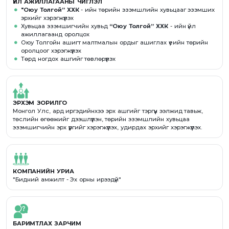
ҮЙЛ АЖИЛЛАГААНЫ ЧИГЛЭЛ
"Оюу Толгой” ХХК
- ийн төрийн эзэмшлийн хувьцааг эзэмших
эрхийг хэрэгжүүлэх
Хувьцаа эзэмшигчийн хувьд
“Оюу Толгой” ХХК
- ийн үйл
ажиллагаанд оролцох
Оюу Толгойн ашигт малтмалын ордыг ашиглах үеийн төрийн
оролцоог хэрэгжүүлэх
Төрд ногдох ашгийг төвлөрүүлэх
ЭРХЭМ ЗОРИЛГО
Монгол Улс, ард иргэдийнхээ эрх ашгийг тэргүүн ээлжид тавьж,
төслийн өгөөжийг дээшлүүлэн, төрийн эзэмшлийн хувьцаа
эзэмшигчийн эрх үүргийг хэрэгжүүлэх, удирдах эрхийг хэрэгжүүлэх.
КОМПАНИЙН УРИА
"Бидний амжилт - Эх орны ирээдүй"
БАРИМТЛАХ ЗАРЧИМ