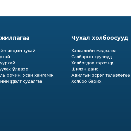
 ажиллагаа
Чухал холбоосууд
йн явцын тухай
Хэвлэлийн мэдээлэл
рхай
Салбарын хуулиуд
уурхай
Холбогдох гэрээнүүд
улах үйлдвэр
Шилэн данс
ль орчин, Усан хангамж
Авилгын эсрэг төлөвлөгөө
йн үзүүлэлт судалгаа
Холбоо барих