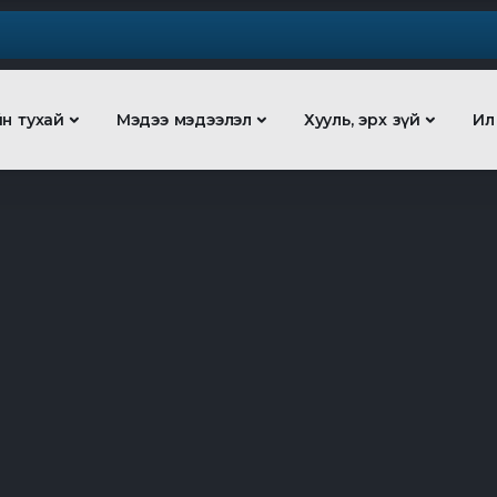
йн тухай
Мэдээ мэдээлэл
Хууль, эрх зүй
Ил