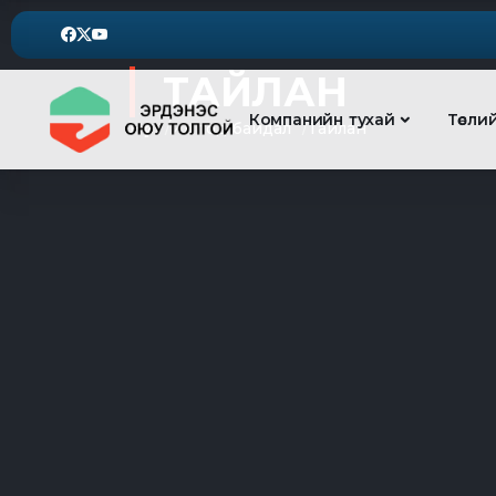
ТАЙЛАН
Компанийн тухай
Төсли
Нүүр
Ил тод байдал
Тайлан