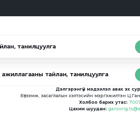
йлан, танилцуулга
йл ажиллагааны тайлан, танилцуулга
Дэлгэрэнгүй мэдээлэл авах эх су
Бүтээмж, засаглалын хэлтэсийн мэргэжилтэн Ц.Га
Холбоо барих утас:
7007
Цахим шуудан:
ganzorig.ts@