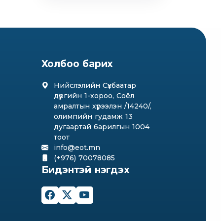
Холбоо барих
Нийслэлийн Сүхбаатар
дүүргийн 1-хороо, Соёл
амралтын хүрээлэн /14240/,
олимпийн гудамж 13
дугаартай барилгын 1004
тоот
info@eot.mn
(+976) 70078085
Бидэнтэй нэгдэх