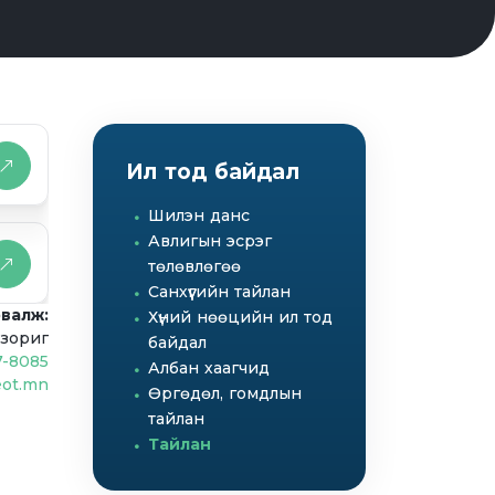
Ил тод байдал
Шилэн данс
Авлигын эсрэг
төлөвлөгөө
Санхүүгийн тайлан
рвалж:
Хүний нөөцийн ил тод
нзориг
байдал
-8085
Албан хаагчид
eot.mn
Өргөдөл, гомдлын
тайлан
Тайлан