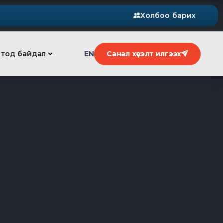
Холбоо барих
 тод байдал
EN
Санал хүсэлт илгээх