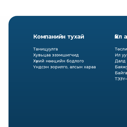
Компанийн тухай
Үйл
Таницуулга
Төсли
Хувьцаа эзэмшигчид
Ил уу
Хүний нөөцийн бодлого
Далд 
Үндсэн зорилго, алсын хараа
Баяжу
Байга
ТЭЗҮ–и