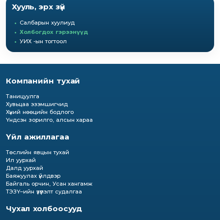
Хууль, эрх зүй
Салбарын хуулиуд
Холбогдох гэрээнүүд
УИХ -ын тогтоол
Компанийн тухай
Таницуулга
Хувьцаа эзэмшигчид
Хүний нөөцийн бодлого
Үндсэн зорилго, алсын хараа
Үйл ажиллагаа
Төслийн явцын тухай
Ил уурхай
Далд уурхай
Баяжуулах үйлдвэр
Байгаль орчин, Усан хангамж
ТЭЗҮ–ийн үзүүлэлт судалгаа
Чухал холбоосууд