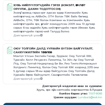
ХУВЬ НИЙЛҮҮЛЭГЧДИЙН ГЭРЭЭ (НЭМЭЛТ, ӨӨРЧЛӨЛТ
ОРУУЛЖ, ДАХИН ТОДОТГОСОН)
Энэхүү Гэрээнд гарын үсэг зурсан өдөр Компанийн Хувь
нийлүүлэгчид нь АйВиЭн, ОТН болон ТӨК байх бөгөөд
АйВиЭн, ОТН, ТӨК болон Компани нь Компанийн Хувь
нийлүүлэгчдийн эрх, үүргийг зохицуулсан 2009 оны 10 дугаар
сарын 6-ны өдрийн Хувь нийлүүлэгчдийн гэрээ (Өмнөх Хувь
нийлүүлэгчдийн гэрээ)-ний Талууд болно.
Дэлгэрэнгүй үзэх
ОЮУ ТОЛГОЙН ДАЛД УУРХАЙН БҮТЭЭН БАЙГУУЛАЛТ,
САНХҮҮЖИЛТИЙН ТӨЛӨВЛӨГӨӨ
Монгол Улсын Засгийн Газар, Эрдэнэс Оюу Толгой ХХК,
Туркойс Хилл Ресурсес Лимитед, Ти Эйч Ар Оюу Толгой
Лтд, Оюу Толгой Нидерланд Би Ви, Рио Тинто Интернэшнл
Холдингс Лимитед, болон Оюу Толгой ХХК хооронд 2015 оны
5 дугаар сарын 18-ны өдөр байгуулсан Оюу Толгойн Далд
Уурхайн Бүтээн байгуулалт, Санхүүжилтийн Төлөвлөгөө.
Дэлгэрэнгүй үзэх
Дэлгэрэнгүй мэдээлэл авах эх сурвалж:
Хууль, эрх зүйн хэлтсийн мэргэжилтэн Б.Лундаа
Холбоо барих утас:
7007-8085
Цахим шуудан:
Lundaa.b@eot.mn