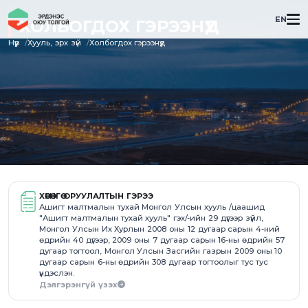
EN
ХОЛБОГДОХ ГЭРЭЭНҮҮД
Нүүр
Хууль, эрх зүй
Холбогдох гэрээнүүд
ХӨРӨНГӨ ОРУУЛАЛТЫН ГЭРЭЭ
Ашигт малтмалын тухай Монгол Улсын хууль /цаашид
"Ашигт малтмалын тухай хууль" гэх/-ийн 29 дүгээр зүйл,
Монгол Улсын Их Хурлын 2008 оны 12 дугаар сарын 4-ний
өдрийн 40 дүгээр, 2009 оны 7 дугаар сарын 16-ны өдрийн 57
дугаар тогтоол, Монгол Улсын Засгийн газрын 2009 оны 10
дугаар сарын 6-ны өдрийн 308 дугаар тогтоолыг тус тус
үндэслэн.
Дэлгэрэнгүй үзэх