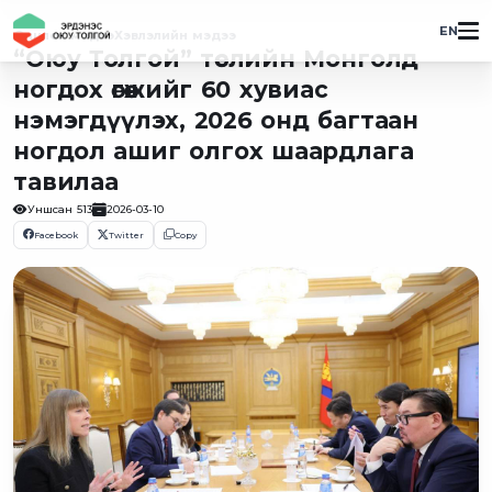
EN
Онцлох мэдээ
Хэвлэлийн мэдээ
“Оюу Толгой” төслийн Монголд
ногдох өгөөжийг 60 хувиас
нэмэгдүүлэх, 2026 онд багтаан
ногдол ашиг олгох шаардлага
тавилаа
Уншсан
513
2026-03-10
Facebook
Twitter
Copy