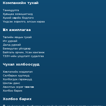
Компанийн тухай
Таницуулга
Хувьцаа эзэмшигчид
Хүний нөөцийн бодлого
Үндсэн зорилго, алсын хараа
Үйл ажиллагаа
Төслийн явцын тухай
Ил уурхай
Далд уурхай
Баяжуулах үйлдвэр
Байгаль орчин, Усан хангамж
ТЭЗҮ–ийн үзүүлэлт судалгаа
Чухал холбоосууд
Хэвлэлийн мэдээлэл
Салбарын хуулиуд
Холбогдох гэрээнүүд
Шилэн данс
Авилгын эсрэг төлөвлөгөө
Холбоо барих
Холбоо барих