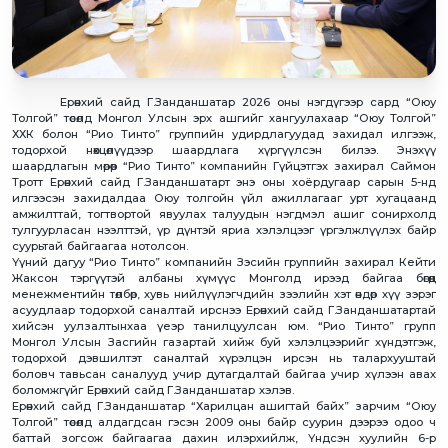
Ерөнхий сайд Г.Занданшатар 2026 оны нэгдүгээр сард “Оюу
Толгой” төсөлд Монгол Улсын эрх ашгийг хангуулахаар “Оюу Толгой”
ХХК болон “Рио Тинто” группийн удирдлагуудад захидал илгээж,
тодорхой нөхцөлүүдээр шаардлага хүргүүлсэн билээ. Энэхүү
шаардлагын мөрөөр “Рио Тинто” компанийн Гүйцэтгэх захирал Саймон
Тротт Ерөнхий сайд Г.Занданшатарт энэ оны хоёрдугаар сарын 5-нд
илгээсэн захидалдаа Оюу толгойн үйл ажиллагааг урт хугацаанд
амжилттай, тогтвортой явуулах талуудын нэгдмэл ашиг сонирхолд
тулгуурласан нээлттэй, үр дүнтэй яриа хэлэлцээг үргэлжлүүлэх байр
суурьтай байгаагаа нотолсон.
Үүний дагуу “Рио Тинто” компанийн Зэсийн группийн захирал Кейти
Жаксон тэргүүтэй албаны хүмүүс Монголд ирээд байгаа бөгөөд
менежментийн төлбөр, хувь нийлүүлэгчдийн зээлийн хэт өндөр хүү зэрэг
асуудлаар тодорхой саналтай ирснээ Ерөнхий сайд Г.Занданшатартай
хийсэн уулзалтынхаа үеэр танилцуулсан юм. “Рио Тинто” групп
Монгол Улсын Засгийн газартай хийж буй хэлэлцээрийг хүндэтгэж,
тодорхой дэвшилтэт саналтай хүрэлцэн ирсэн нь талархууштай
боловч тавьсан саналууд учир дутагдалтай байгаа учир хүлээн авах
боломжгүйг Ерөнхий сайд Г.Занданшатар хэлэв.
Ерөнхий сайд Г.Занданшатар “Харилцан ашигтай байх” зарчим “Оюу
Толгой” төсөлд алдагдсан гэсэн 2009 оны байр суурин дээрээ одоо ч
баттай зогсож байгаагаа дахин илэрхийлж, Үндсэн хуулийн 6-р