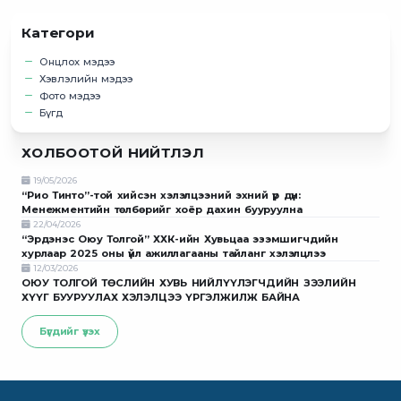
Категори
Онцлох мэдээ
Хэвлэлийн мэдээ
Фото мэдээ
Бүгд
ХОЛБООТОЙ НИЙТЛЭЛ
19/05/2026
“Рио Тинто”-той хийсэн хэлэлцээний эхний үр дүн:
Менежментийн төлбөрийг хоёр дахин бууруулна
22/04/2026
“Эрдэнэс Оюу Толгой” ХХК-ийн Хувьцаа эзэмшигчдийн
хурлаар 2025 оны үйл ажиллагааны тайланг хэлэлцлээ
12/03/2026
ОЮУ ТОЛГОЙ ТӨСЛИЙН ХУВЬ НИЙЛҮҮЛЭГЧДИЙН ЗЭЭЛИЙН
ХҮҮГ БУУРУУЛАХ ХЭЛЭЛЦЭЭ ҮРГЭЛЖИЛЖ БАЙНА
Бүгдийг үзэх