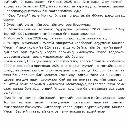
зүйлийн 2 дахь заалт, УИХ-аас 2025 оны 12-р сард Оюу толгойн
асуудлаар баталсан 120 дугаар тогтоолыг хэрэгжүүлэх үүднээс дараах
шаардлагуудыг тавьж байгаагаа хэллээ. Үүнд:
1. “Оюу Толгой” төслөөс Монгол Улсад ногдох өгөөжийг 60-аас дээш хувьд
хүргэх,
2. Хувь нийлүүлэгчийн зээлийн хүүг эрс бууруулах,
3. Менежментийн төлбөрийг бууруулах, улмаар 2030 оноос “Оюу
Толгой” ХХК менежментийн хувьд бие даан ажиллах,
4. Монгол Улсад 2026 онд багтаан ногдол ашиг хуваарилах,
5. “Онтрэ” компанийн тусгай зөвшөөрөлтэй холбоотой асуудлыг Монгол
Улсын Үндсэн хуулийн 6.2-т заасны дагуу байгалийн баялгийн өгөөжийн
дийлэнх ард түмэнд ногдох зарчимд нийцүүлэх зэрэг тодорхой
шаардлагуудыг тавьж, үндэслэлээ тайлбарлав.
Ерөнхий сайд Г.Занданшатар хэлэхдээ “Оюу Толгой” төсөлтэй холбоотой
2009 оноос хойш яригдсан, 2019 оны Үндсэн хуулийн өөрчлөлтийн дараа
шийдлээ хүлээсээр буй олон асуудлыг цэгцлэх цаг болсон. Баялагтаа
эзэн байх зарчим бий. Монгол Улс “Оюу Толгой” төслөөс 20, 30 жилийн
дараа ногдол ашиг хүртэхээр байгаа нь аливаа төслийн харилцан
ашигтай байх зарчимд нийцэхгүй. Монголчууд баялагтаа эзэн байх
үзэл санаа бол ард түмний Үндсэн хуулиар баталгаажсан эрх ашиг
юм” гэлээ.
“Рио Тинто” компанийн Зэсийн группийн захирал Кейти Жаксон Оюу
Толгой төслийн өгөөжийг нэмэгдүүлэх, харилцан ашигтай хамтын
ажиллагааг бэхжүүлэх чиглэлээр хэлэлцээрийг үргэлжлүүлж, Монгол
Улсын Засгийн газартай хамтран ажиллахаа илэрхийллээ.